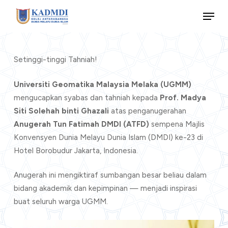
Skip
Menu
to
main
content
Setinggi-tinggi Tahniah!
Universiti Geomatika Malaysia Melaka (UGMM)
mengucapkan syabas dan tahniah kepada
Prof. Madya
Siti Solehah binti Ghazali
atas penganugerahan
Anugerah Tun Fatimah DMDI (ATFD)
sempena Majlis
Konvensyen Dunia Melayu Dunia Islam (DMDI) ke-23 di
Hotel Borobudur Jakarta, Indonesia.
Anugerah ini mengiktiraf sumbangan besar beliau dalam
bidang akademik dan kepimpinan — menjadi inspirasi
buat seluruh warga UGMM.