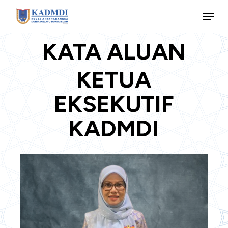
Skip
Menu
to
main
KATA ALUAN
content
KETUA
EKSEKUTIF
KADMDI